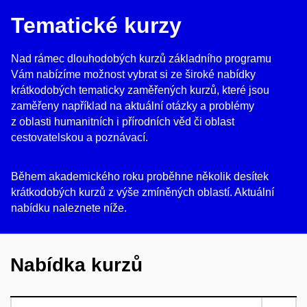
Tematické kurzy
Nad rámec dlouhodobých kurzů základního programu
Vám nabízíme možnost vybrat si ze široké nabídky
krátkodobých tematicky zaměřených kurzů, které jsou
zaměřeny například na aktuální otázky a problémy
z oblasti humanitních i přírodních věd či oblast
cestovatelskou a poznávací.
Během akademického roku proběhne několik desítek
krátkodobých kurzů z výše zmíněných oblastí. Aktuální
nabídku naleznete níže.
Nabídka kurzů