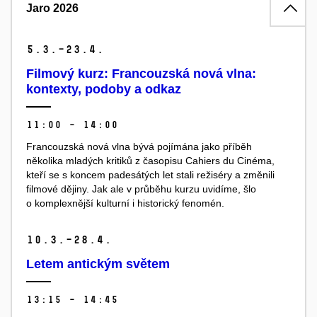
Jaro 2026
5.
3.–23.
4.
Filmový kurz: Francouzská nová vlna:
kontexty, podoby a odkaz
11:00 – 14:00
Francouzská nová vlna bývá pojímána jako příběh
několika mladých kritiků
z časopisu Cahiers du Cinéma,
kteří se s koncem padesátých let stali režiséry
a změnili
filmové dějiny. Jak ale v průběhu kurzu uvidíme, šlo
o komplexnější kulturní i historický fenomén.
10.
3.–28.
4.
Letem antickým světem
13:15 – 14:45