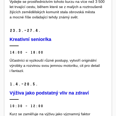
Vydejte se prostřednictvím tohoto kurzu na více než 3 500
let trvající cestu, během které se z malých a roztroušeně
žijících zemědělských komunit stala obrovská města
a mocné říše ovládající tehdy známý svět.
23.
3.–27.
4.
Kreativní senior/ka
14:00 – 18:00
Účastníci si vyzkouší různé postupy, vytvoří originální
výrobky a rozvinou svou jemnou motoriku, cit pro detail
i fantazii.
1.
4.–20.
5.
Výživa jako podstatný vliv na zdraví
10:30 – 12:00
Kurz se zaměřuje na výživu jako významný faktor