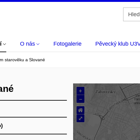
í
O nás
Fotogalerie
Pěvecký klub U3
m starověku a Slované
ané
+
–
⌂
⤢
)