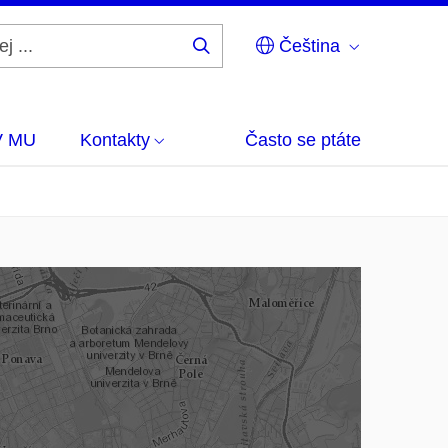
Čeština
Hledej
...
V MU
Kontakty
Často se ptáte