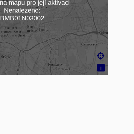
na mapu pro její aktivaci
Nenalezeno:
čítám mapu…
BMB01N03002

i