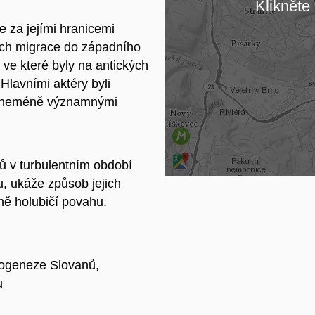
Klikněte 
 za jejími hranicemi
Na
ich migrace do západního
ve které byly na antických
Hlavními aktéry byli
i neméně významnými
ů v turbulentním období
u, ukáže způsob jejich
ečně holubičí povahu.
nogeneze Slovanů,
u