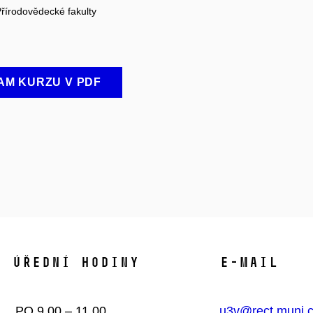
Přírodovědecké fakulty
M KURZU V PDF
Úřední hodiny​
E-mail
PO 9.00 – 11.00
u3v@rect.muni.