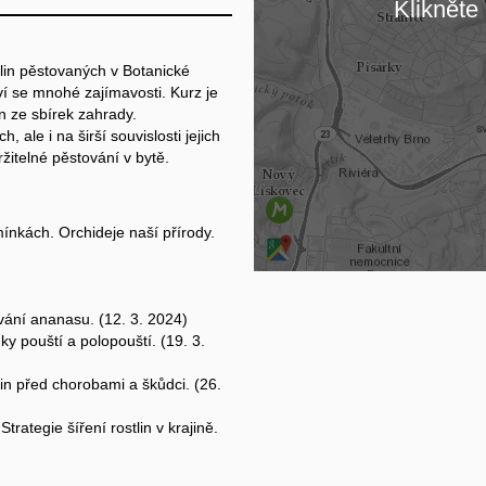
Klikněte 
Na
lin pěstovaných v Botanické
ví se mnohé zajímavosti. Kurz je
n ze sbírek zahrady.
 ale i na širší souvislosti jejich
žitelné pěstování v bytě.
ínkách. Orchideje naší přírody.
ování ananasu. (12. 3. 2024)
ky pouští a polopouští. (19. 3.
tlin před chorobami a škůdci. (26.
rategie šíření rostlin v krajině.