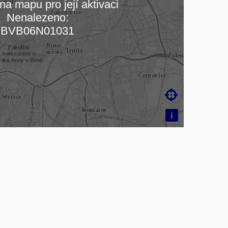
na mapu pro její aktivaci
Nenalezeno:
čítám mapu…
BVB06N01031

i