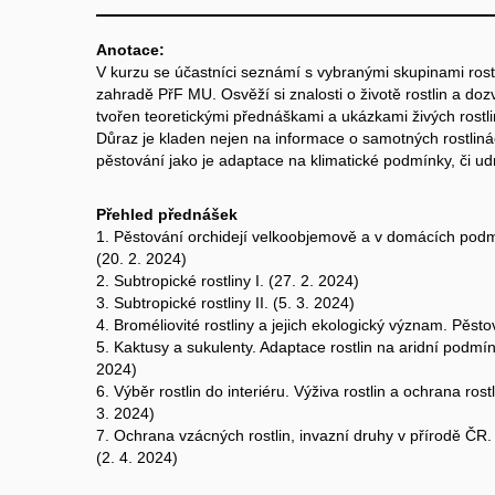
Anotace:
V kurzu se účastníci seznámí s vybranými skupinami rost
zahradě PřF MU. Osvěží si znalosti o životě rostlin a doz
tvořen teoretickými přednáškami a ukázkami živých rostli
Důraz je kladen nejen na informace o samotných rostlinách,
pěstování jako je adaptace na klimatické podmínky, či udr
Přehled přednášek
1. Pěstování orchidejí velkoobjemově a v domácích podm
(20. 2. 2024)
2. Subtropické rostliny I. (27. 2. 2024)
3. Subtropické rostliny II. (5. 3. 2024)
4. Broméliovité rostliny a jejich ekologický význam. Pěst
5. Kaktusy a sukulenty. Adaptace rostlin na aridní podmín
2024)
6. Výběr rostlin do interiéru. Výživa rostlin a ochrana ros
3. 2024)
7. Ochrana vzácných rostlin, invazní druhy v přírodě ČR. St
(2. 4. 2024)