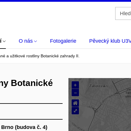
í
O nás
Fotogalerie
Pěvecký klub U3
né a užitkové rostliny Botanické zahrady II.
iny Botanické
+
–
⌂
⤢
, Brno (budova č. 4)