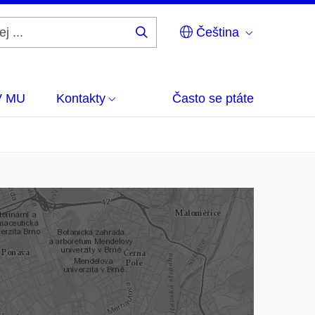
Čeština
Hledej
...
V MU
Kontakty
Často se ptáte