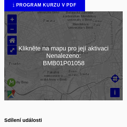
PROGRAM KURZU V PDF
+
–
⌂
Klikněte na mapu pro její aktivaci
⤢
Nenalezeno:
Načítám mapu…
BMB01P01058

i
Sdílení události