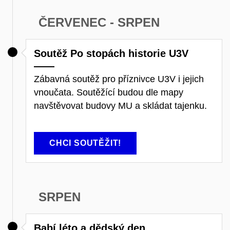
ČERVENEC - SRPEN
Soutěž Po stopách historie U3V
Zábavná soutěž pro příznivce U3V i jejich
vnoučata. Soutěžící budou dle mapy
navštěvovat budovy MU a skládat tajenku.
CHCI SOUTĚŽIT!
SRPEN
Babí léto a dědský den