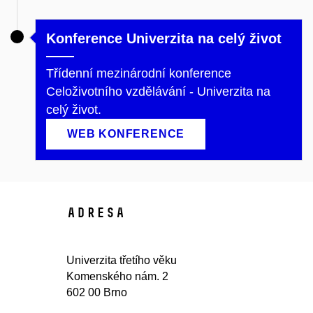
Konference Univerzita na celý život
Třídenní mezinárodní konference
Celoživotního vzdělávání - Univerzita na
celý život.
WEB KONFERENCE
Adresa
Univerzita třetího věku
Komenského nám. 2
602 00 Brno