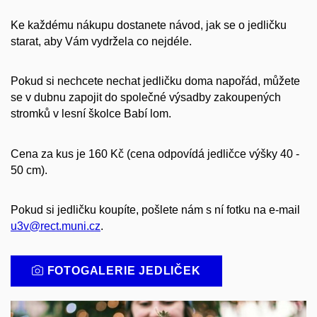
Ke každému nákupu dostanete návod, jak se o jedličku
starat, aby Vám vydržela co nejdéle.
Pokud si nechcete nechat jedličku doma napořád, můžete
se v dubnu
zapojit
do
společné
výsadby zakoupených
stromků
v lesní školce Babí lom.
Cena za kus je 160 Kč (cena odpovídá jedličce výšky 40 -
50 cm).
Pokud si jedličku koupíte, pošlete nám s ní fotku na e-mail
u3v@rect.muni.cz
.
FOTOGALERIE JEDLIČEK