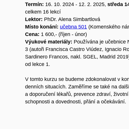
Termín:
16. 10. 2024 - 12. 2. 2025,
středa 14
celkem 16 lekcí
Lektor:
PhDr. Alena Simbartlová
Místo konání:
učebna 501
(
Komenského nám
Cena:
1 600,- (říjen - únor)
Výukové materiály:
Používána je učebnice
3
(autoři
Francisca Castro Viúdez, Ignacio 
Sardinero Francos, nakl. SGEL, Madrid 2019
od lekce 1.
V tomto kurzu se budeme zdokonalovat v ko
denních situacích. Zaměříme se také na další
a doporučení lékařů, prevence zdraví, životní
schopnosti a dovednosti, přání a očekávání.