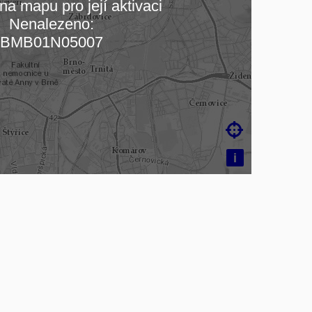
na mapu pro její aktivaci
Nenalezeno:
čítám mapu…
BMB01N05007

i