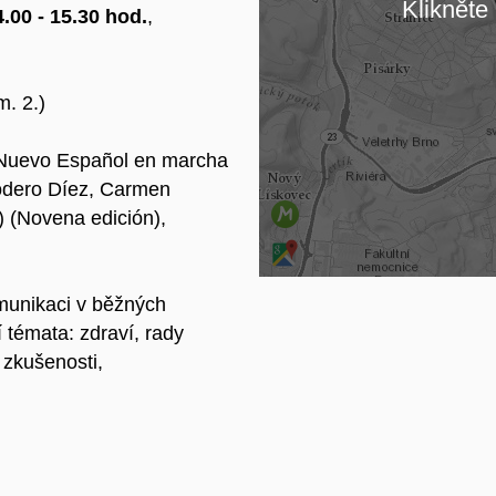
Klikněte 
.00 - 15.30 hod.
,
Na
. 2.)
Nuevo Español en marcha
Rodero Díez, Carmen
)
(Novena edición)
,
munikaci v běžných
 témata: zdraví, rady
 zkušenosti,