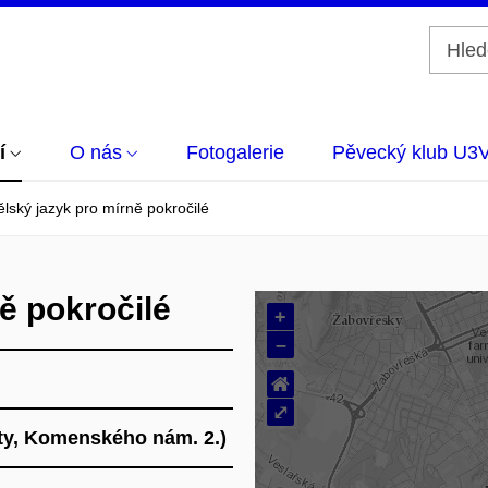
í
O nás
Fotogalerie
Pěvecký klub U3
lský jazyk pro mírně pokročilé
ě pokročilé
+
–
⌂
⤢
lty, Komenského nám. 2.)