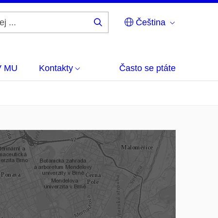
Čeština
Hledej
...
V MU
Kontakty
Často se ptáte