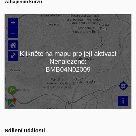
zahájením kurzu
.
+
–
⌂
Klikněte na mapu pro její aktivaci
⤢
Nenalezeno:
Načítám mapu…
BMB04N02009

i
Sdílení události