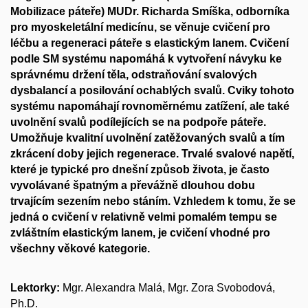
Mobilizace páteře) MUDr. Richarda Smíška, odborníka
pro myoskeletální medicínu, se věnuje cvičení pro
léčbu a regeneraci páteře s elastickým lanem. Cvičení
podle SM systému napomáhá k vytvoření návyku ke
správnému držení těla, odstraňování svalových
dysbalancí a posilování ochablých svalů. Cviky tohoto
systému napomáhají rovnoměrnému zatížení, ale také
uvolnění svalů podílejících se na podpoře páteře.
Umožňuje kvalitní uvolnění zatěžovaných svalů a tím
zkrácení doby jejich regenerace. Trvalé svalové napětí,
které je typické pro dnešní způsob života, je často
vyvolávané špatným a převážně dlouhou dobu
trvajícím sezením nebo stáním. Vzhledem k tomu, že se
jedná o cvičení v relativně velmi pomalém tempu se
zvláštním elastickým lanem, je cvičení vhodné pro
všechny věkové kategorie.
Lektorky:
Mgr. Alexandra Malá, Mgr. Zora Svobodová,
Ph.D.