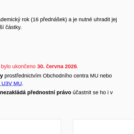
demický rok (16 přednášek) a je nutné uhradit jej
ší částky.
bylo ukončeno
30. června 2026
.
ky
prostřednictvím Obchodního centra MU nebo
ři U3V MU
.
nezakládá přednostní právo
účastnit se ho i v