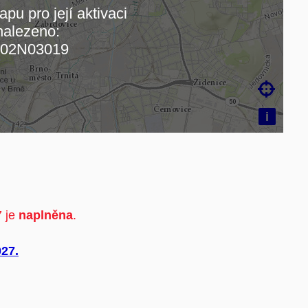
pu pro její aktivaci
alezeno:
ám mapu…
02N03019

i
7 je
naplněna
.
27.