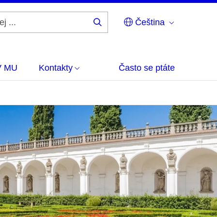
Čeština
Hledej
...
V MU
Kontakty
Často se ptáte