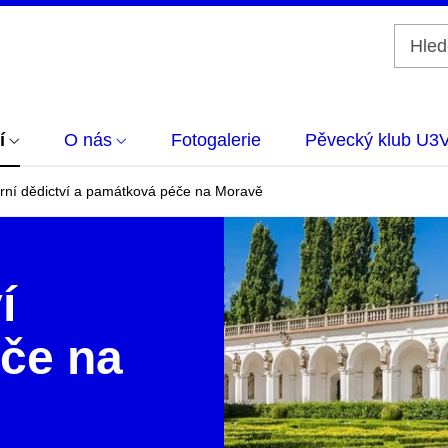
í
O nás
Fotogalerie
Pěvecký klub U3
urní dědictví a památková péče na Moravě
í
če na