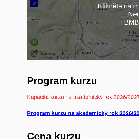
⤢
Klikněte na ma
Nen
Načít
BMB
Program kurzu
Kapacita kurzu na akademický rok 2026/202
Program kurzu na akademický rok 2026/20
Cena kurzu