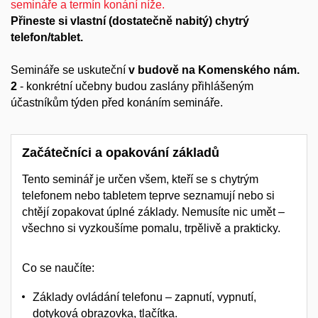
semináře a termín konání níže.
Přineste si vlastní (dostatečně nabitý) chytrý
telefon/tablet.
Semináře se uskuteční
v budově na Komenského nám.
2
- konkrétní učebny budou zaslány přihlášeným
účastníkům týden před konáním semináře.
Začátečníci a opakování základů
Tento seminář je určen všem, kteří se s chytrým
telefonem nebo tabletem
teprve seznamují
nebo si
chtějí
zopakovat úplné základy
. Nemusíte nic umět –
všechno si vyzkoušíme
pomalu, trpělivě a prakticky
.
Co se naučíte:
Základy ovládání telefonu – zapnutí, vypnutí,
dotyková obrazovka, tlačítka.