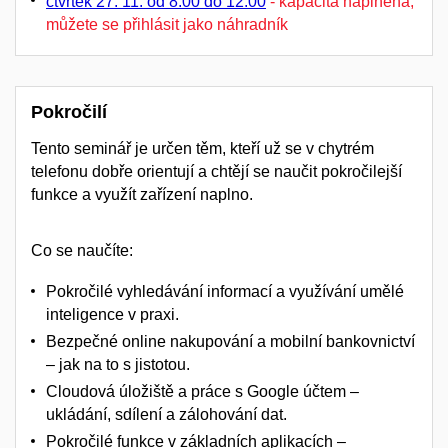
čtvrtek 27. 11. od 8:00 do 12:00
- kapacita naplněna,
můžete se přihlásit jako náhradník
Pokročilí
Tento seminář je určen těm, kteří už se v chytrém
telefonu
dobře orientují
a chtějí se naučit
pokročilejší
funkce
a využít zařízení naplno.
Co se naučíte:
Pokročilé vyhledávání informací a využívání umělé
inteligence v praxi.
Bezpečné online nakupování a mobilní bankovnictví
– jak na to s jistotou.
Cloudová úložiště a práce s Google účtem –
ukládání, sdílení a zálohování dat.
Pokročilé funkce v základních aplikacích –