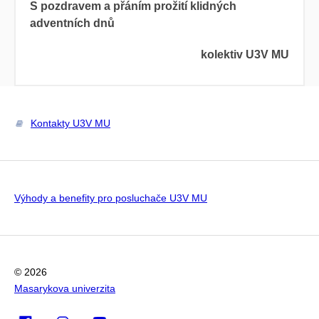
S pozdravem a přáním prožití klidných
adventních dnů
kolektiv U3V MU
Kontakty U3V MU
Výhody a benefity pro posluchače U3V MU
© 2026
Masarykova univerzita