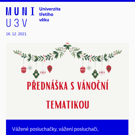
16. 12. 2021
Vážené posluchačky, vážení posluchači,