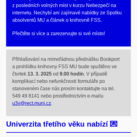
z posledních volných míst v kurzu Nebezpečí na
internetu. Nechybí ani zajímavé nabídky ze Spolku
absolventů MU a článek o knihovně FSS.
Přečtěte si více a zarezervujte si své místo!
Přihlašování na mimořádnou přednášku Bookport
a prohlídku knihovny FSS MU bude spuštěno ve
čtvrtek
13. 3. 2025
od
9.00 hodin
. V případě
komplikací nebo nefunkčnosti formuláře po
stanoveném čase nás prosím kontaktujte na tel.
549 49 8141 nebo prostřednictvím e-mailu
u3v@rect.muni.cz
.
Univerzita třetího věku nabízí 💌