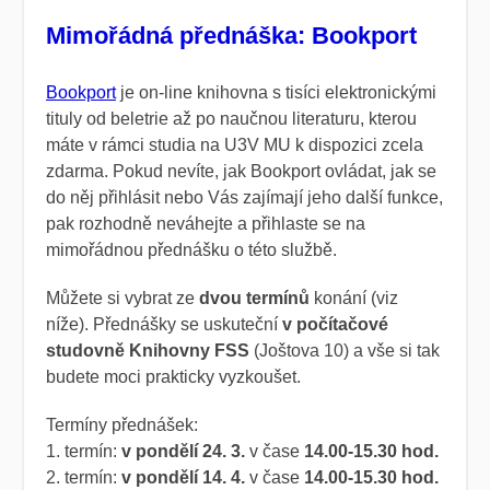
Mimořádná přednáška: Bookport
Bookport
je on-line knihovna s tisíci elektronickými
tituly od beletrie až po naučnou literaturu, kterou
máte v rámci studia na U3V MU k dispozici zcela
zdarma. Pokud nevíte,
jak Bookport ovládat, jak se
do něj přihlásit nebo Vás zajímají jeho další funkce,
pak rozhodně neváhejte a přihlaste se na
mimořádnou přednášku o této službě.
Můžete si vybrat ze
dvou termínů
konání (viz
níže). Přednášky se uskuteční
v počítačové
studovně Knihovny FSS
(Joštova 10) a vše si tak
budete moci prakticky vyzkoušet.
Termíny přednášek:
1. termín:
v pondělí 24. 3.
v čase
14.00-15.30 hod.
2. termín:
v pondělí 14. 4.
v čase
14.00-15.30 hod.