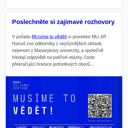
Poslechněte si zajímavé rozhovory
V pořadu
MUsíme to vědět!
si prorektor MU Jiří
Hanuš zve odborníky z nejrůznějších oblastí,
nejenom z Masarykovy univerzity, a společně
hledají odpovědi na palčivé otázky, často
překračující hranice jednotlivých oborů…