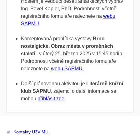
Hostem je vedoucí deseti antarktických výprav
Ing. Pavel Kapler, PhD. Podrobnosti včetně
registračního formuláře naleznete na
webu
SAPMU
.
Komentovaná prohlídka výstavy
Brno
nostalgické. Obraz města v proměnách
staletí
- v úterý 25. března 2025 v 15:45 hodin.
Podrobnosti včetně registračního formuláře
naleznete na
webu SAPMU
.
Další plánovanou aktivitou je
Literárně-knižní
klub SAPMU
, zájemci o další informace se
mohou
přihlásit zde
.
Kontakty U3V MU