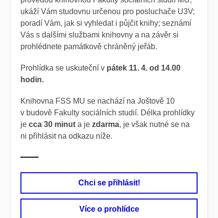
ukáží Vám studovnu určenou pro posluchače U3V;
poradí Vám, jak si vyhledat i půjčit knihy; seznámí
Vás s dalšími službami knihovny a na závěr si
prohlédnete památkově chráněný jeřáb.
Prohlídka se uskuteční v
pátek 11. 4. od 14.00
hodin.
Knihovna FSS MU se nachází na Joštově 10
v budově Fakulty sociálních studií. Délka prohlídky
je
cca 30 minut
a je
zdarma
, je však nutné se na
ni přihlásit na odkazu níže.
Chci se přihlásit!
Více o prohlídce