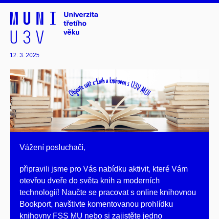
12. 3. 2025
Vážení posluchači,
připravili jsme pro Vás nabídku aktivit, které Vám
otevřou dveře do světa knih a moderních
technologií! Naučte se pracovat s online knihovnou
Bookport, navštivte komentovanou prohlídku
knihovny FSS MU nebo si zajistěte jedno